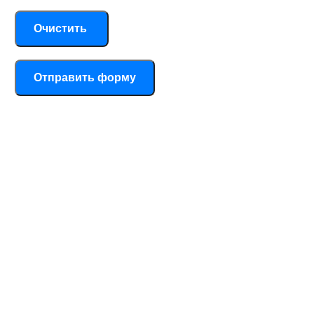
Нажимая на кнопку «Отправить», я даю
согласие на
обработку персональных данных
Одеяло для упаковки вещей при переезде