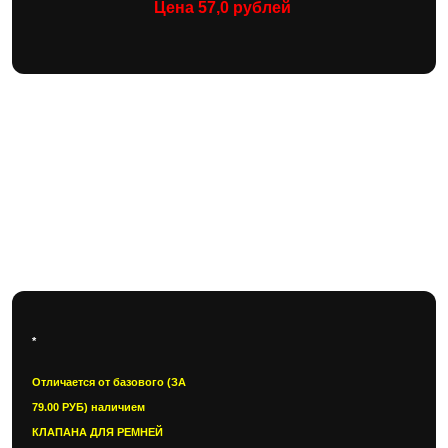
Цена 57,0 рублей
Автогамак с боковыми
вставками, клапаном для
ремней и молнией для
пассажира. Цена 79,0 руб
*
Отличается от базового (ЗА
79.00 РУБ) наличием
КЛАПАНА ДЛЯ РЕМНЕЙ