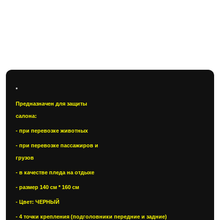
Автогамак для перевозки
животных без боковых
вставок
*
Предназначен для защиты
салона:
- при перевозке животных
- при перевозке пассажиров и
грузов
- в качестве пледа на отдыхе
- размер 140 см * 160 см
- Цвет: ЧЕРНЫЙ
- 4 точки крепления (подголовники передние и задние)