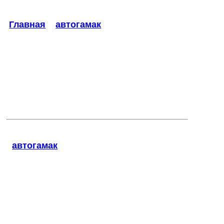
Главная
»
автогамак
»
Каталог > автогамак
Не найдено
Разделы:
•
автогамак
Стёганый автогамак
стандартный с боковыми
вставками на молниях