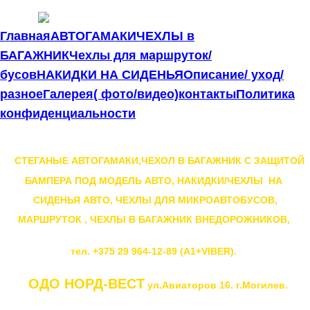
Меню
Главная
АВТОГАМАКИ
ЧЕХЛЫ в
БАГАЖНИК
Чехлы для маршруток/
бусов
НАКИДКИ НА СИДЕНЬЯ
Описание/ уход/
Сделаем быстро- Доставка по Беларуси- до двери.
разное
Галерея( фото/видео)
контакты
Политика
конфиденциальности
СТЕГАНЫЕ АВТОГАМАКИ,ЧЕХОЛ В БАГАЖНИК С ЗАЩИТОЙ
БАМПЕРА ПОД МОДЕЛЬ АВТО, НАКИДКИ/ЧЕХЛЫ НА
СИДЕНЬЯ АВТО, ЧЕХЛЫ ДЛЯ МИКРОАВТОБУСОВ,
МАРШРУТОК , ЧЕХЛЫ В БАГАЖНИК ВНЕДОРОЖНИКОВ,
тел. +375 29 964-12-89 (А1+VIBER).
ОДО НОРД-ВЕСТ
ул.Авиаторов 16. г.Могилев.