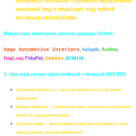
материал, который сохраняет аккуратный
внешний вид и подходит под любой
интерьер автомобиля.
Известные компании, использующие Oxford:
SaSupfe
,
,
Audew
,
Sage Automotive Interiors
Veehoo
DogLemi
,
FidaPet
,
,
ROROR
3. Чем ещё лучше трёхслойный стёганый OXFORD
Усиленная прочность — три слоя делают чехлы особенно
надёжными.
Форма и комфорт — стёжка фиксирует наполнитель, добавляя
мягкость и удерживая форму.
Теплоизоляция — многослойная структура удерживает тепло
зимой и делает посадку комфортнее.